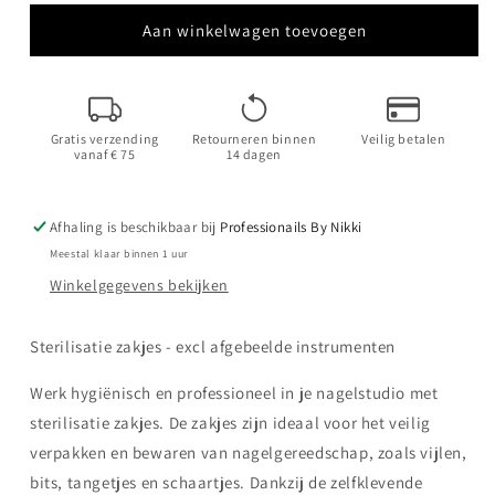
voor
voor
Zelfsluitende
Zelfsluitende
Aan winkelwagen toevoegen
sterilisatie
sterilisatie
zakjes
zakjes
135x260mm
135x260mm
10
10
Gratis verzending
Retourneren binnen
Veilig betalen
stuks
stuks
vanaf € 75
14 dagen
Afhaling is beschikbaar bij
Professionails By Nikki
Meestal klaar binnen 1 uur
Winkelgegevens bekijken
Sterilisatie zakjes - excl afgebeelde instrumenten
Werk hygiënisch en professioneel in je nagelstudio met
sterilisatie zakjes. De zakjes zijn ideaal voor het veilig
verpakken en bewaren van nagelgereedschap, zoals vijlen,
bits, tangetjes en schaartjes. Dankzij de zelfklevende