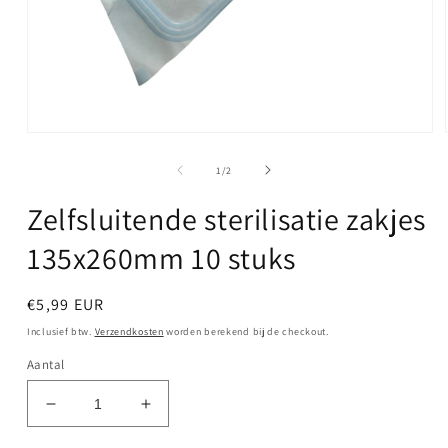
Media
1
openen
van
1
/
2
in
modaal
Zelfsluitende sterilisatie zakjes
135x260mm 10 stuks
Normale
€5,99 EUR
prijs
Inclusief btw.
Verzendkosten
worden berekend bij de checkout.
Aantal
Aantal
Aantal
verlagen
verhogen