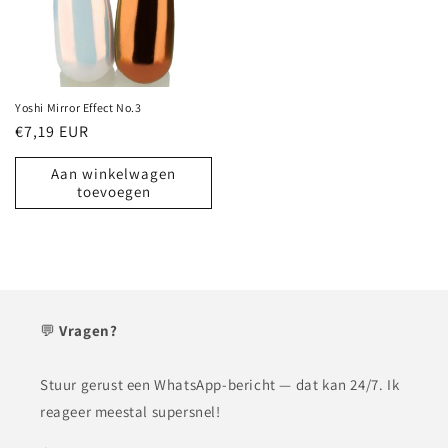
Yoshi Mirror Effect No.3
Normale
€7,19 EUR
prijs
Aan winkelwagen
toevoegen
💬
Vragen?
Stuur gerust een WhatsApp-bericht — dat kan 24/7. Ik
reageer meestal supersnel!