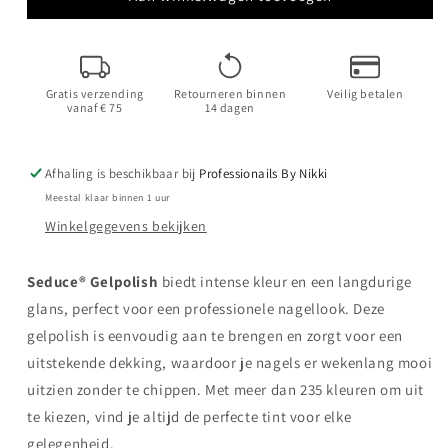
Soft
Soft
Sunshine
Sunshine
|
|
HEMA
HEMA
Gratis verzending
Retourneren binnen
Veilig betalen
Free
Free
vanaf € 75
14 dagen
Afhaling is beschikbaar bij
Professionails By Nikki
Meestal klaar binnen 1 uur
Winkelgegevens bekijken
Seduce® Gelpolish
biedt intense kleur en een langdurige
glans, perfect voor een professionele nagellook. Deze
gelpolish is eenvoudig aan te brengen en zorgt voor een
uitstekende dekking, waardoor je nagels er wekenlang mooi
uitzien zonder te chippen. Met meer dan 235 kleuren om uit
te kiezen, vind je altijd de perfecte tint voor elke
gelegenheid.