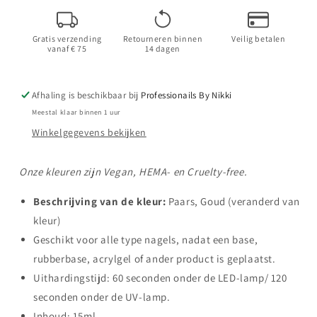
|
|
HEMA
HEMA
Gratis verzending
Retourneren binnen
Veilig betalen
Free
Free
vanaf € 75
14 dagen
Afhaling is beschikbaar bij
Professionails By Nikki
Meestal klaar binnen 1 uur
Winkelgegevens bekijken
Onze kleuren zijn Vegan, HEMA- en Cruelty-free.
Beschrijving van de kleur:
Paars, Goud (veranderd van
kleur)
Geschikt voor alle type nagels, nadat een base,
rubberbase, acrylgel of ander product is geplaatst.
Uithardingstijd: 60 seconden onder de LED-lamp/ 120
seconden onder de UV-lamp.
Inhoud: 15ml