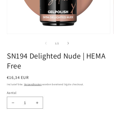
Media
1
openen
van
1
/
2
in
modaal
SN194 Delighted Nude | HEMA
Free
Normale
€16,34 EUR
prijs
Inclusief btw.
Verzendkosten
worden berekend bij de checkout.
Aantal
Aantal
Aantal
verlagen
verhogen