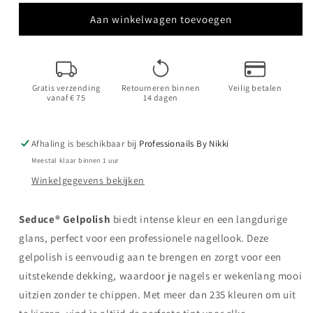
voor
voor
SN194
SN194
Aan winkelwagen toevoegen
Delighted
Delighted
Nude
Nude
|
|
HEMA
HEMA
Gratis verzending
Retourneren binnen
Veilig betalen
Free
Free
vanaf € 75
14 dagen
Afhaling is beschikbaar bij
Professionails By Nikki
Meestal klaar binnen 1 uur
Winkelgegevens bekijken
Seduce® Gelpolish
biedt intense kleur en een langdurige
glans, perfect voor een professionele nagellook. Deze
gelpolish is eenvoudig aan te brengen en zorgt voor een
uitstekende dekking, waardoor je nagels er wekenlang mooi
uitzien zonder te chippen. Met meer dan 235 kleuren om uit