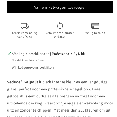
voor
voor
SN062
SN062
Aan winkelwagen toevoegen
Peach
Peach
Macaron
Macaron
|
|
HEMA
HEMA
Gratis verzending
Retourneren binnen
Veilig betalen
Free
Free
vanaf € 75
14 dagen
Afhaling is beschikbaar bij
Professionails By Nikki
Meestal klaar binnen 1 uur
Winkelgegevens bekijken
Seduce® Gelpolish
biedt intense kleur en een langdurige
glans, perfect voor een professionele nagellook. Deze
gelpolish is eenvoudig aan te brengen en zorgt voor een
uitstekende dekking, waardoor je nagels er wekenlang mooi
uitzien zonder te chippen. Met meer dan 235 kleuren om uit