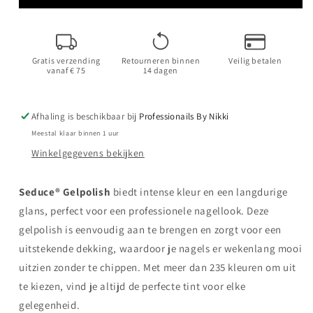
Tangerine
Tangerine
|
|
HEMA
HEMA
Free
Free
Gratis verzending
Retourneren binnen
Veilig betalen
vanaf € 75
14 dagen
Afhaling is beschikbaar bij
Professionails By Nikki
Meestal klaar binnen 1 uur
Winkelgegevens bekijken
Seduce® Gelpolish
biedt intense kleur en een langdurige
glans, perfect voor een professionele nagellook. Deze
gelpolish is eenvoudig aan te brengen en zorgt voor een
uitstekende dekking, waardoor je nagels er wekenlang mooi
uitzien zonder te chippen. Met meer dan 235 kleuren om uit
te kiezen, vind je altijd de perfecte tint voor elke
gelegenheid.