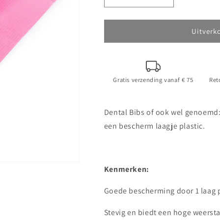
Aantal
Aantal
verlagen
verhogen
voor
voor
Dental
Dental
Uitverk
Bibs
Bibs
/
/
Table
Table
Towels
Towels
Gratis verzending vanaf € 75
Ret
Roze
Roze
125stuks
125stuks
Dental Bibs of ook wel genoemd:
een bescherm laagje plastic.
Kenmerken:
Goede bescherming door 1 laag p
Stevig en biedt een hoge weerst