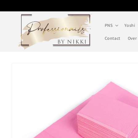
Meteen
naar de
content
PNS
Yoshi
Contact
Over
Ga direct naar
productinformatie