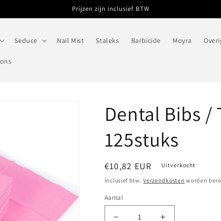
Prijzen zijn inclusief BTW
Seduce
Nail Mist
Staleks
Barbicide
Moyra
Overi
 ons
Dental Bibs /
125stuks
Normale
€10,82 EUR
Uitverkocht
prijs
Inclusief btw.
Verzendkosten
worden berek
Aantal