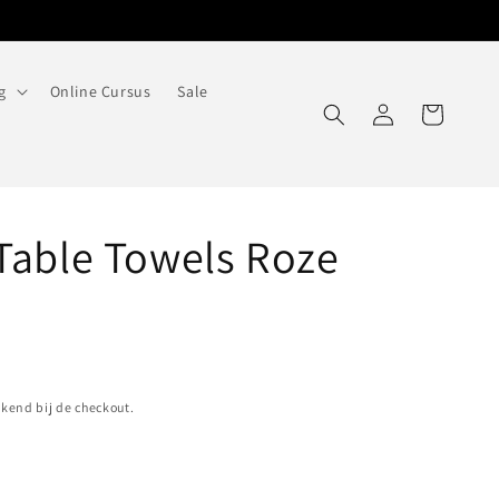
g
Online Cursus
Sale
Inloggen
Winkelwagen
 Table Towels Roze
end bij de checkout.