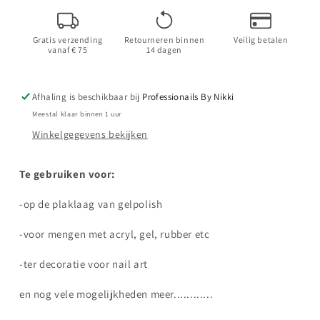
Pigment
Pigment
4
4
Gratis verzending
Retourneren binnen
Veilig betalen
vanaf € 75
14 dagen
Afhaling is beschikbaar bij
Professionails By Nikki
Meestal klaar binnen 1 uur
Winkelgegevens bekijken
Te gebruiken voor:
-op de plaklaag van gelpolish
-voor mengen met acryl, gel, rubber etc
-ter decoratie voor nail art
en nog vele mogelijkheden meer............