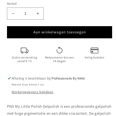
Aantal
Aantal
Aantal
verlagen
verhogen
voor
voor
My
My
Aan winkelwagen toevoegen
Little
Little
Polish
Polish
Puce
Puce
Gratis verzending
Retourneren binnen
Veilig betalen
vanaf € 75
14 dagen
Afhaling is beschikbaar bij
Professionails By Nikki
Meestal klaar binnen 1 uur
Winkelgegevens bekijken
PNS
My Little Polish Gelpolish is een professionele gelpolish
met hoge pigmentatie en een dikke viscositeit. De gelpolish