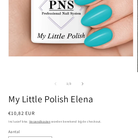
Media
1
openen
in
modaal
van
1
/
3
My Little Polish Elena
Normale
€10,82 EUR
prijs
Inclusief btw.
Verzendkosten
worden berekend bij de checkout.
Aantal