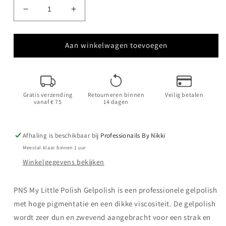
Aantal
Aantal
verlagen
verhogen
voor
voor
My
My
Aan winkelwagen toevoegen
Little
Little
Polish
Polish
Eclair
Eclair
Fraises
Fraises
Gratis verzending
Retourneren binnen
Veilig betalen
vanaf € 75
14 dagen
Afhaling is beschikbaar bij
Professionails By Nikki
Meestal klaar binnen 1 uur
Winkelgegevens bekijken
PNS
My Little Polish Gelpolish is een professionele gelpolish
met hoge pigmentatie en een dikke viscositeit. De gelpolish
wordt zeer dun en zwevend aangebracht voor een strak en