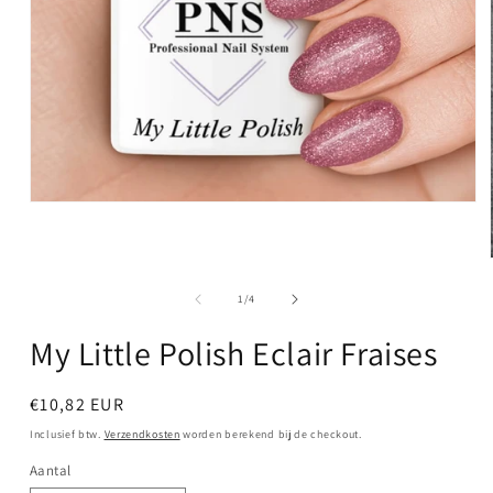
Media
1
openen
in
modaal
van
1
/
4
My Little Polish Eclair Fraises
Normale
€10,82 EUR
prijs
Inclusief btw.
Verzendkosten
worden berekend bij de checkout.
Aantal