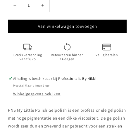
Aantal
Aantal
verlagen
verhogen
voor
voor
My
My
Aan winkelwagen toevoegen
Little
Little
Polish
Polish
Choco
Choco
Rose
Rose
Gratis verzending
Retourneren binnen
Veilig betalen
vanaf € 75
14 dagen
Afhaling is beschikbaar bij
Professionails By Nikki
Meestal klaar binnen 1 uur
Winkelgegevens bekijken
PNS
My Little Polish Gelpolish is een professionele gelpolish
met hoge pigmentatie en een dikke viscositeit. De gelpolish
wordt zeer dun en zwevend aangebracht voor een strak en