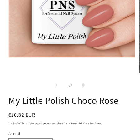
Media
1
openen
in
modaal
van
1
/
4
My Little Polish Choco Rose
Normale
€10,82 EUR
prijs
Inclusief btw.
Verzendkosten
worden berekend bij de checkout.
Aantal