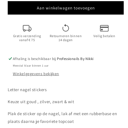
voor
voor
Letter
Letter
Aan winkelwagen toevoegen
Nagel
Nagel
Stickers
Stickers
Zwart
Zwart
|
|
Gratis verzending
Retourneren binnen
Veilig betalen
Professionails
Professionails
vanaf € 75
14 dagen
By
By
Nikki
Nikki
Afhaling is beschikbaar bij
Professionails By Nikki
Meestal klaar binnen 1 uur
Winkelgegevens bekijken
Letter nagel stickers
Keuze uit goud , zilver, zwart & wit
Plak de sticker op de nagel, lak af met een rubberbase en
plaats daarna je favoriete topcoat