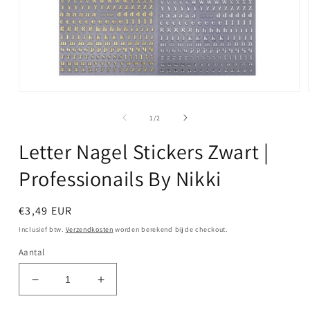
Media
1
openen
van
1
/
2
in
modaal
Letter Nagel Stickers Zwart |
Professionails By Nikki
Normale
€3,49 EUR
prijs
Inclusief btw.
Verzendkosten
worden berekend bij de checkout.
Aantal
Aantal
Aantal
verlagen
verhogen