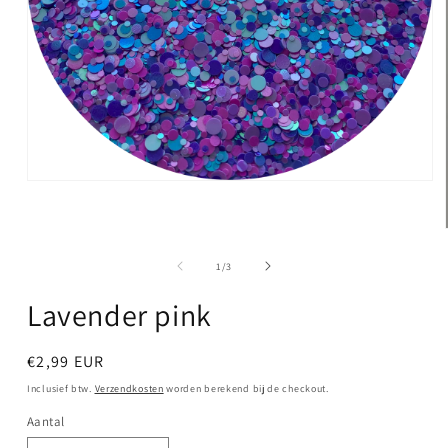
Media
1
openen
in
modaal
van
1
/
3
Lavender pink
Normale
€2,99 EUR
prijs
Inclusief btw.
Verzendkosten
worden berekend bij de checkout.
Aantal