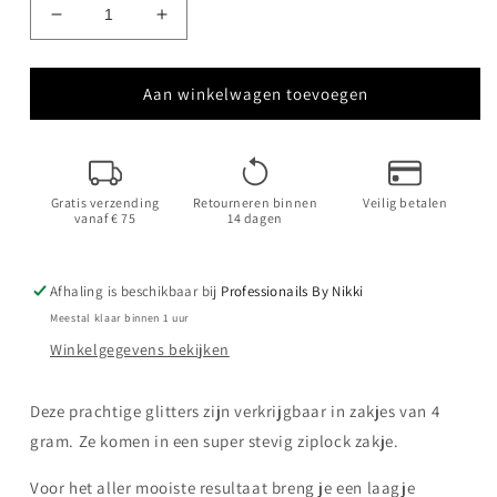
Aantal
Aantal
verlagen
verhogen
voor
voor
Lavender
Lavender
Aan winkelwagen toevoegen
pink
pink
Gratis verzending
Retourneren binnen
Veilig betalen
vanaf € 75
14 dagen
Afhaling is beschikbaar bij
Professionails By Nikki
Meestal klaar binnen 1 uur
Winkelgegevens bekijken
Deze prachtige glitters zijn verkrijgbaar in zakjes van 4
gram. Ze komen in een super stevig ziplock zakje.
Voor het aller mooiste resultaat breng je een laagje