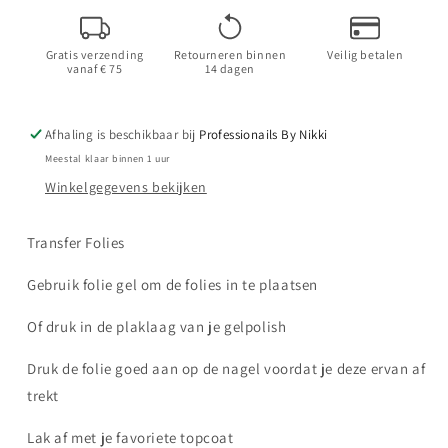
Professionails
Professionails
By
By
Gratis verzending
Retourneren binnen
Veilig betalen
Nikki
Nikki
vanaf € 75
14 dagen
Afhaling is beschikbaar bij
Professionails By Nikki
Meestal klaar binnen 1 uur
Winkelgegevens bekijken
Transfer Folies
Gebruik folie gel om de folies in te plaatsen
Of druk in de plaklaag van je gelpolish
Druk de folie goed aan op de nagel voordat je deze ervan af
trekt
Lak af met je favoriete topcoat