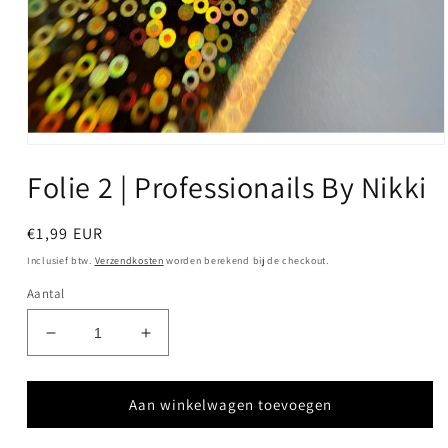
Media
1
Folie 2 | Professionails By Nikki
openen
in
modaal
Normale
€1,99 EUR
prijs
Inclusief btw.
Verzendkosten
worden berekend bij de checkout.
Aantal
Aantal
Aantal
verlagen
verhogen
voor
voor
Folie
Folie
Aan winkelwagen toevoegen
2
2
|
|