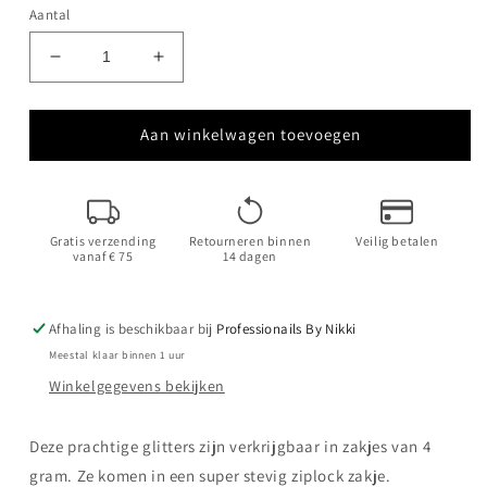
Aantal
Aantal
Aantal
verlagen
verhogen
voor
voor
Chameleon
Chameleon
Aan winkelwagen toevoegen
Vineyard
Vineyard
Gratis verzending
Retourneren binnen
Veilig betalen
vanaf € 75
14 dagen
Afhaling is beschikbaar bij
Professionails By Nikki
Meestal klaar binnen 1 uur
Winkelgegevens bekijken
Deze prachtige glitters zijn verkrijgbaar in zakjes van 4
gram. Ze komen in een super stevig ziplock zakje.