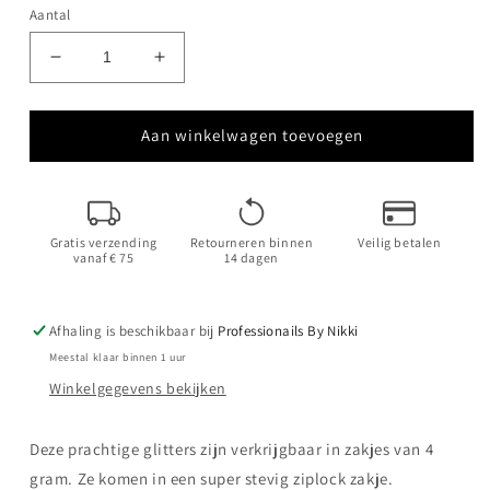
Aantal
Aantal
Aantal
verlagen
verhogen
voor
voor
Blossom
Blossom
Aan winkelwagen toevoegen
Gratis verzending
Retourneren binnen
Veilig betalen
vanaf € 75
14 dagen
Afhaling is beschikbaar bij
Professionails By Nikki
Meestal klaar binnen 1 uur
Winkelgegevens bekijken
Deze prachtige glitters zijn verkrijgbaar in zakjes van 4
gram. Ze komen in een super stevig ziplock zakje.