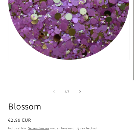
Media
1
openen
in
modaal
van
1
/
2
Blossom
Normale
€2,99 EUR
prijs
Inclusief btw.
Verzendkosten
worden berekend bij de checkout.