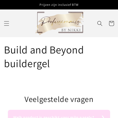
Meteen
Prijzen zijn inclusief BTW
naar de
content
Winkelwa
Build and Beyond
buildergel
Veelgestelde vragen
Welk product is geschikt voor mijn nagels?